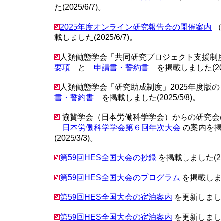
た(2025/6/7)。
2025年度オンライン研究報告会の開催案内
（
載しました(2025/6/7)。
人類働態学会「共同研究プロジェクト支援制
要項
と
申請書・誓約書
を掲載しました(2025
人類働態学会「研究助成制度」2025年度版
書・誓約書
を掲載しました(2025/5/8)。
協賛学会（日本労働科学学会）からの研究会
日本労働科学学会第６回年次大会
の案内を掲
(2025/3/3)。
第59回HES全国大会の抄録
を掲載しました(202
第59回HES全国大会のプログラム
を掲載しました
第59回HES全国大会の宿泊案内
を更新しました(
第59回HES全国大会の宿泊案内
を更新しました(