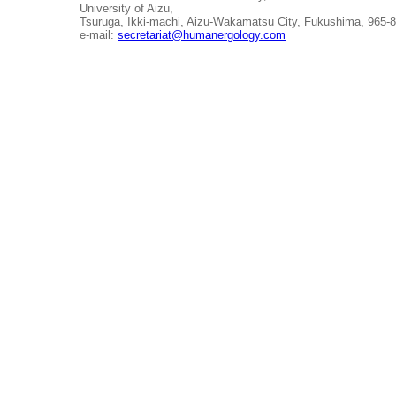
University of Aizu,
Tsuruga, Ikki-machi, Aizu-Wakamatsu City, Fukushima, 965-
e-mail:
secretariat@humanergology.com