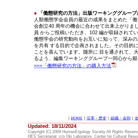
●
「働態研究の方法」出版ワーキンググループ
人類働態学会会員の最近の成果をまとめた「働
会創立40 周年の機会に合わせて出来上がりま
員 からご投稿いただき、102 編が収録されて
働態学会の研究動向をお互いに知って、深みの
を共有 する目的で企画されました。その目的
ことを喜んでいます。随所に 目を通されて、
るよう、編集ワーキンググループ一同心から願
>>>「働態研究の方法」の購入方法
｜
HOME
｜
沿革・歴史
｜
組織・会則
｜
Updated:
18/11/2024
Copyright (C) 2009 HumanErgology Society All Rights Reserv
HES Secretariat :c/o Oki Laboratory, Center for Cultural Res