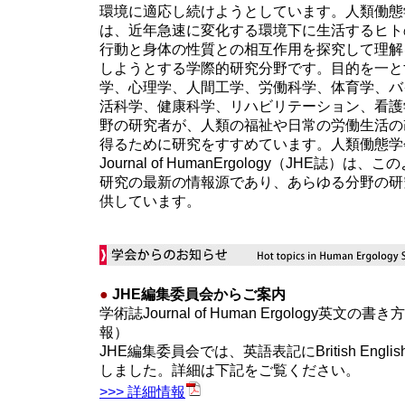
環境に適応し続けようとしています。人類働態学(Hum
は、近年急速に変化する環境下に生活するヒト
行動と身体の性質との相互作用を探究して理解
しようとする学際的研究分野です。目的を一と
学、心理学、人間工学、労働科学、体育学、バ
活科学、健康科学、リハビリテーション、看護
野の研究者が、人類の福祉や日常の労働生活の
得るために研究をすすめています。人類働態学
Journal of HumanErgology（JHE誌）
研究の最新の情報源であり、あらゆる分野の研
供しています。
●
JHE編集委員会からご案内
学術誌Journal of Human Ergology英文
報）
JHE編集委員会では、英語表記にBritish Eng
しました。詳細は下記をご覧ください。
>>> 詳細情報